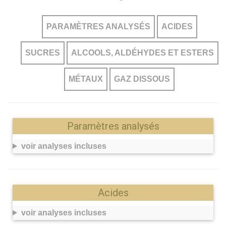
PARAMÈTRES ANALYSÉS
ACIDES
SUCRES
ALCOOLS, ALDÉHYDES ET ESTERS
MÉTAUX
GAZ DISSOUS
Paramètres analysés
voir analyses incluses
Acides
voir analyses incluses